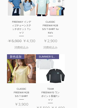
FREEWAY インデ
CLASSIC
ィゴチェーンステ
FREEWAY428
ッチポケット Tシ
S/S T-SHIRT for
ャツ
Kid's
通常価格
セール価格
価格
￥5,900
￥4,130
￥2,900
消費税込み
消費税込み
新色追加
SUMMER SALE
CLASSIC
TEAM
FREEWAY428
FREEWAYS ワン
S/S T-SHIRT
ポイント長袖Tシ
ャツ
価格
￥3,900
通常価格
セール価格
￥5,500
￥4,400