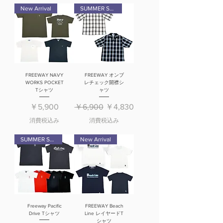
New Arrival
SUMMER SALE
FREEWAY NAVY
FREEWAY オンブ
WORKS POCKET
レチェック開襟シ
Tシャツ
ャツ
価格
通常価格
セール価格
￥5,900
￥6,900
￥4,830
消費税込み
消費税込み
SUMMER SALE
New Arrival
Freeway Pacific
FREEWAY Beach
Drive Tシャツ
Line レイヤードT
シャツ