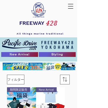
428
FREEWAY
All things marine traditional
New Arrival
Styling
フィルター
期間限定販売
New Arrival