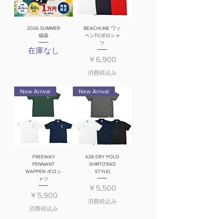
2026 SUMMER
BEACHLINE ワッ
福袋
ペンTCポロシャ
ツ
在庫なし
価格
￥6,900
消費税込み
New Arrival
New Arrival
FREEWAY
428 DRY POLO
PENNANT
SHIRT(TRAD
WAPPEN ポロシ
STYLE)
ャツ
価格
￥5,500
価格
￥5,900
消費税込み
消費税込み