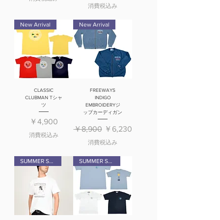
消費税込み
New Arrival
New Arrival
CLASSIC
FREEWAYS
CLUBMAN Tシャ
INDIGO
ツ
EMBROIDERYジ
ップカーディガン
価格
￥4,900
通常価格
セール価格
￥8,900
￥6,230
消費税込み
消費税込み
SUMMER SALE
SUMMER SALE