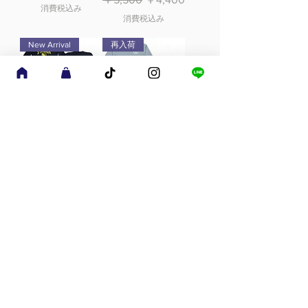
消費税込み
消費税込み
New Arrival
再入荷
FREEWAY
FREEWAY
EMBLEM T-SHIRT
HAPPINESS
SWEAT
通常価格
セール価格
￥5,900
￥4,720
価格
￥7,900
消費税込み
消費税込み
New Arrival
New Arrival