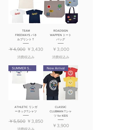
TEAM
ROADSIGN
FREEWAYS パネ
WAPPEN トート
ルプリントＴ
バッグ
通常価格
セール価格
価格
￥4,900
￥3,430
￥3,000
消費税込み
消費税込み
SUMMER SALE
New Arrival
ATHLETIC リンガ
CLASSIC
ーネックTシャツ
CLUBMAN Tシャ
ツ for KIDS
通常価格
セール価格
￥5,500
￥3,850
価格
￥3,900
消費税込み