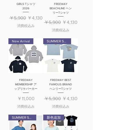
GIRLS Tシャツ
FREEWAY
2026
BEACHLINE ヘン
リーTシャツ
通常価格
セール価格
￥5,900
￥4,130
通常価格
セール価格
￥5,900
￥4,130
消費税込み
消費税込み
New Arrival
SUMMER SALE
FREEWAY
FREEWAY BEST
MEMBERSHIP ア
FAMOUS BRAND
ップリケパーカー
ヘンリーTシャツ
価格
通常価格
セール価格
￥11,000
￥5,900
￥4,130
消費税込み
消費税込み
SUMMER SALE
新色追加