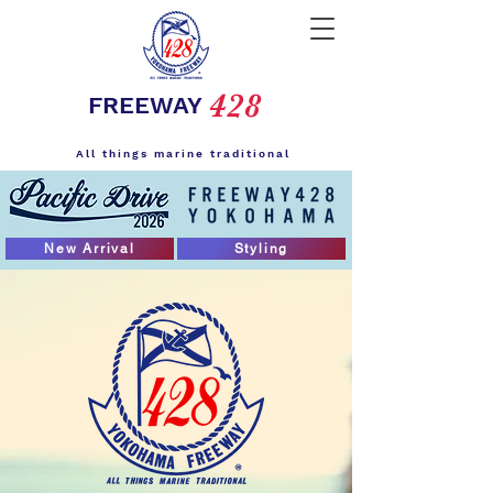
428
FREEWAY
All things marine traditional
New Arrival
Styling