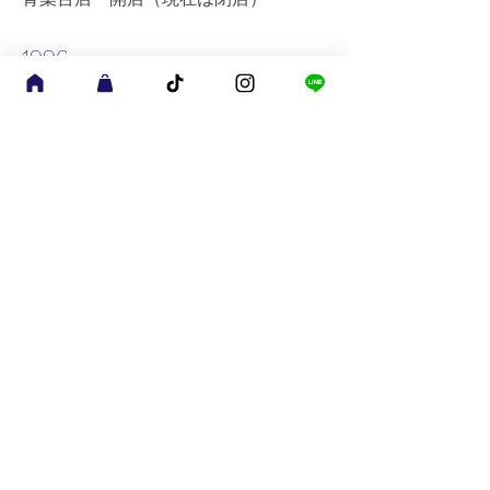
1996
相模大野店 開店（現在は閉店）
2002
ランドマーク店 開店（現在は閉店）
​2003
元町カンタベリーショップ改装
​2004
東京 お台場店 開店（現在は閉店）
​2006