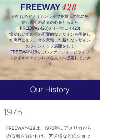
428
FREEWAY
70年代のアメリカンライフを横浜の地に発
信し多くの若者の心をとらえた
FREEWAY428(フリーウェイ428)
懐かしいあの頃の不変的なデザインを復刻し
た商品に加え、今を意識した新たなデザイン
のラインアップ展開をして
FREEWAY428らしいファッションとライフ
スタイルをエイジレスな人々へ提案していき
ます。
Our History
1975
FREEWAY428は、1975年にアメリカから
の古着を買い付け、アメ横などのショッ