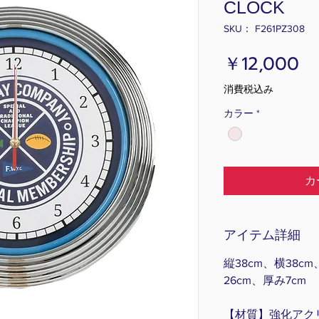
CLOCK
SKU： F261PZ308
価
￥12,000
格
消費税込み
カラー
*
カ
アイテム詳細
縦38cm、横38c
26cm、厚み7cm
【材質】強化アク