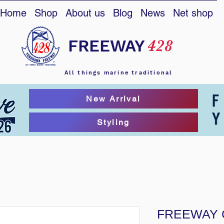
Home
Shop
About us
Blog
News
Net shop
FREEWAY
428
All things marine traditional
New Arrival
Styling
FREEWAY 