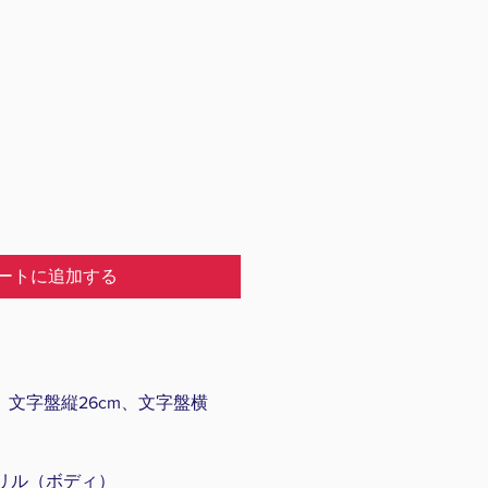
ートに追加する
m、文字盤縦26cm、文字盤横
リル（ボディ）