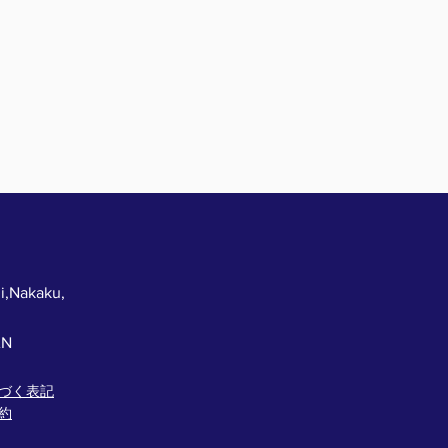
i,Nakaku,
AN
づく表記
約