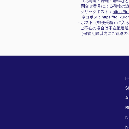
(北海道・沖縄・離島など
・問合せ番号による荷物の追
クリックポスト：
https://t
ネコポス：
https://toi.kur
・ポスト（郵便受箱）に入
ご不在の場合は不在配達通
（保管期限以内にご連絡の
H
S
A
B
N
N