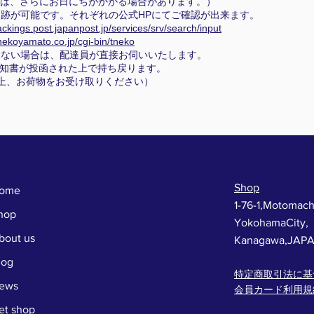
は、さらにお日にちがかかる場合があります。）
跡が可能です。それぞれの公式HPにてご確認が出来ます。
rackings.post.japanpost.jp/services/srv/search/input
onekoyamato.co.jp/cgi-bin/tneko
らない場合は、配達員が直接お伺いいたします。
知書が投函された上で持ち戻ります。
上、お荷物をお受け取りください）
Shop
ome
1-76-1,Motomach
hop
YokohamaCity,
bout us
Kanagawa,JAP
log
特定商取引法に基
ews
会員カード利用規
et shop