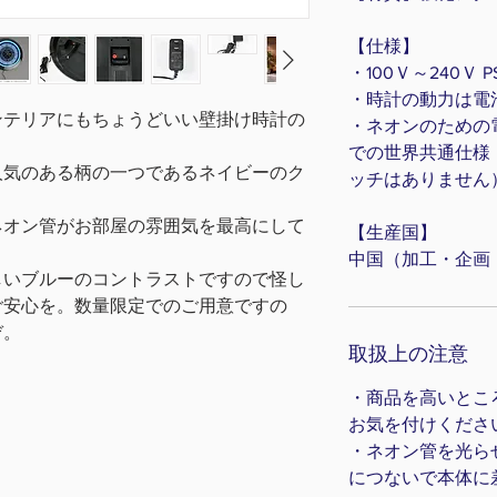
【仕様】
・100Ｖ～240Ｖ
・時計の動力は電
ンテリアにもちょうどいい壁掛け時計の
・ネオンのための電
での世界共通仕様
人気のある柄の一つであるネイビーのク
ッチはありません
ネオン管がお部屋の雰囲気を最高にして
【生産国】
中国（加工・企画
しいブルーのコントラストですので怪し
ご安心を。数量限定でのご用意ですの
ぞ。
取扱上の注意
・商品を高いとこ
お気を付けくださ
・ネオン管を光ら
につないで本体に