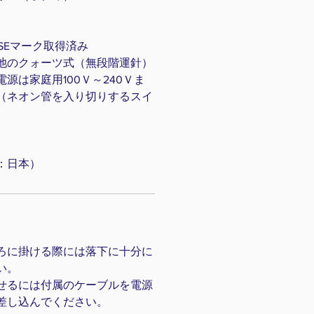
 PSEマーク取得済み
池のクォーツ式（無段階運針）
源は家庭用100Ｖ～240Ｖま
（ネオン管を入り切りするスイ
）
：日本）
ろに掛ける際には落下に十分に
い。
せるには付属のケーブルを電源
差し込んでください。