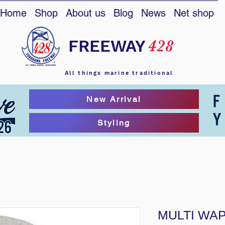
Home
Shop
About us
Blog
News
Net shop
FREEWAY
428
All things marine traditional
New Arrival
Styling
MULTI WAP