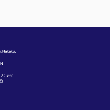
i,Nakaku,
AN
づく表記
約