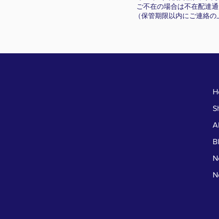
ご不在の場合は不在配達通
（保管期限以内にご連絡の
H
S
A
B
N
N