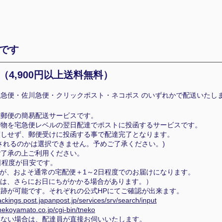
です
（4
,900円以上送料無料）
急便・佐川急便・クリックポスト・ネコポス のいずれかで配送いたし
本郵便の簡易配送サービスです。
荷物を宅急便レベルの翌日配達でポストに投函するサービスです。
渡しせず、郵便受けに投函する事で配達完了となります。
れるのかは選択できません。予めご了承ください。)
ご了承の上ご利用ください。
日程度が目安です。
が、およそ通常の宅配便＋1～2日程度でのお届けになります。
は、さらにお日にちがかかる場合があります。）
跡が可能です。それぞれの公式HPにてご確認が出来ます。
rackings.post.japanpost.jp/services/srv/search/input
onekoyamato.co.jp/cgi-bin/tneko
らない場合は、配達員が直接お伺いいたします。