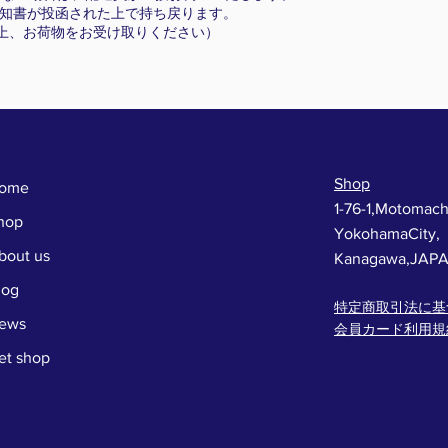
知書が投函された上で持ち戻ります。
上、お荷物をお受け取りください）
Shop
ome
1-76-1,Motomach
hop
YokohamaCity,
bout us
Kanagawa,JAP
log
特定商取引法に基
ews
会員カード利用規
et shop