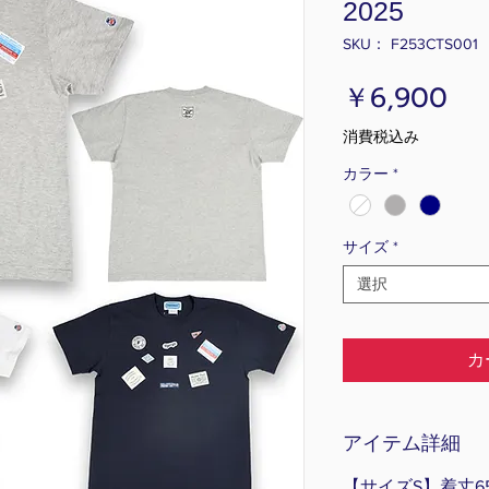
2025
SKU： F253CTS001
価
￥6,900
格
消費税込み
カラー
*
サイズ
*
選択
カ
アイテム詳細
【サイズS】着丈65