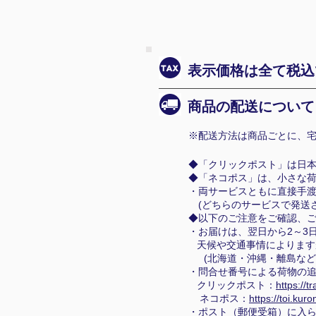
表示価格は全て税込
商品の配送について
※配送方法は商品ごとに、宅
◆「クリックポスト」は日
◆「ネコポス」は、小さな
・両サービスともに直接手
(どちらのサービスで発送さ
◆以下のご注意をご確認、
・お届けは、翌日から2～3
天候や交通事情によります
(北海道・沖縄・離島など
・問合せ番号による荷物の追
クリックポスト：
https://t
ネコポス：
https://toi.kur
・ポスト（郵便受箱）に入