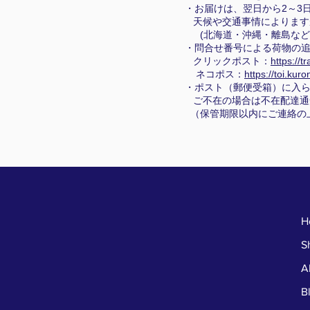
・お届けは、翌日から2～3
天候や交通事情によります
(北海道・沖縄・離島など
・問合せ番号による荷物の追
クリックポスト：
https://t
ネコポス：
https://toi.kur
・ポスト（郵便受箱）に入
ご不在の場合は不在配達通
（保管期限以内にご連絡の
H
S
A
B