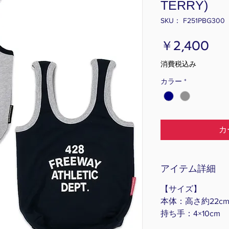
TERRY)
SKU： F251PBG300
価
￥2,400
格
消費税込み
カラー
*
カ
アイテム詳細
【サイズ】
本体：高さ約22cm
持ち手：4×10cm