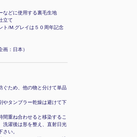
ーなどに使用する裏毛生地
仕立て
ト/M.グレイは５０周年記念
企画：日本）
防ぐため、他の物と分けて単品
。
剤やタンブラー乾燥は避けて下
時間重ね合わせると移染するこ
、洗濯後は形を整え、直射日光
下さい。