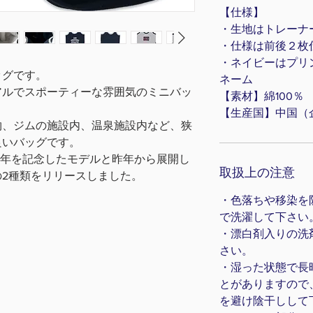
【仕様】
・
生地はトレーナ
・仕様は前後２枚
・ネイビーはプリン
ッグです。
ネーム
アルでスポーティーな雰囲気のミニバッ
【素材】綿100％
【生産国】中国（
物、ジムの施設内、温泉施設内など、狭
良いバッグです。
５０周年を記念したモデルと昨年から展開し
取扱上の注意
2種類をリリースしました。
・色落ちや移染を
で洗濯して下さい
・漂白剤入りの洗
さい。
・湿った状態で長
とがありますので
を避け陰干しして