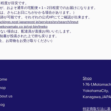
日程度が目安です。
が、およそ通常の宅配便＋1～2日程度でのお届けになります。
は、さらにお日にちがかかる場合があります。）
跡が可能です。それぞれの公式HPにてご確認が出来ます。
rackings.post.japanpost.jp/services/srv/search/input
onekoyamato.co.jp/cgi-bin/tneko
らない場合は、配達員が直接お伺いいたします。
知書が投函された上で持ち戻ります。
上、お荷物をお受け取りください）
Shop
ome
1-76-1,Motomach
hop
YokohamaCity,
bout us
Kanagawa,JAP
log
特定商取引法に基