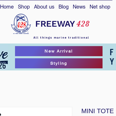
Home
Shop
About us
Blog
News
Net shop
FREEWAY
428
All things marine traditional
New Arrival
Styling
MINI TOTE