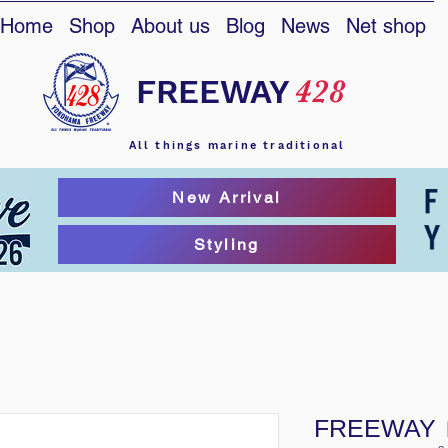
Home
Shop
About us
Blog
News
Net shop
FREEWAY
428
All things marine traditional
New Arrival
Styling
FREEWA