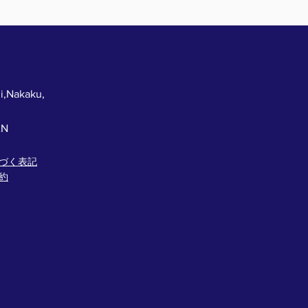
i,Nakaku,
AN
づく表記
約