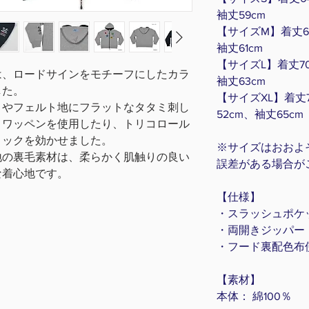
袖丈59cm
【サイズM】着丈67
袖丈61cm
【サイズL】着丈70
は、ロードサインをモチーフにしたカラ
袖丈63cm
した。
【サイズXL】着丈7
うやフェルト地にフラットなタタミ刺し
52cm、袖丈65cm
うワッペンを使用したり、トリコロール
ミックを効かせました。
※サイズはおおよそ
地の裏毛素材は、柔らかく肌触りの良い
誤差がある場合が
な着心地です。
【仕様】
・スラッシュポケ
・両開きジッパー
・フード裏配色布
【素材】
本体： 綿100％