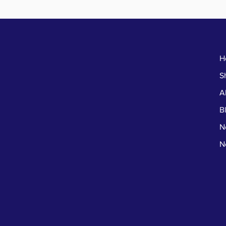
H
S
A
B
N
N