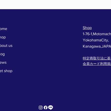
Shop
ome
1-76-1,Motomach
hop
YokohamaCity,
bout us
Kanagawa,JAP
log
特定商取引法に基
ews
会員カード利用規
et shop