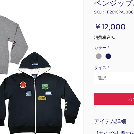
ペンジップ
SKU： F261CPAJ008
価
￥12,000
格
消費税込み
カラー
*
サイズ
*
選択
カ
アイテム詳細
【サイズS】着丈64