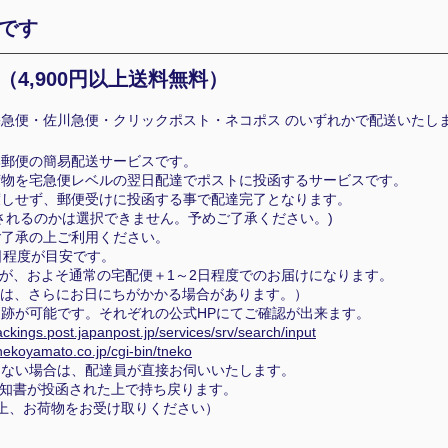
です
（4
,900円以上送料無料）
急便・佐川急便・クリックポスト・ネコポス のいずれかで配送いたし
本郵便の簡易配送サービスです。
荷物を宅急便レベルの翌日配達でポストに投函するサービスです。
渡しせず、郵便受けに投函する事で配達完了となります。
れるのかは選択できません。予めご了承ください。)
ご了承の上ご利用ください。
日程度が目安です。
が、およそ通常の宅配便＋1～2日程度でのお届けになります。
は、さらにお日にちがかかる場合があります。）
跡が可能です。それぞれの公式HPにてご確認が出来ます。
rackings.post.japanpost.jp/services/srv/search/input
onekoyamato.co.jp/cgi-bin/tneko
らない場合は、配達員が直接お伺いいたします。
知書が投函された上で持ち戻ります。
上、お荷物をお受け取りください）