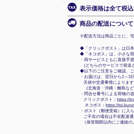
表示価格は全て税込
商品の配送について
※配送方法は商品ごとに、宅
◆「クリックポスト」は日
◆「ネコポス」は、小さな
・両サービスともに直接手
(どちらのサービスで発送さ
◆以下のご注意をご確認、
・お届けは、翌日から2～3
天候や交通事情によります
(北海道・沖縄・離島など
・問合せ番号による荷物の追
クリックポスト：
https://t
ネコポス：
https://toi.kur
・ポスト（郵便受箱）に入
ご不在の場合は不在配達通
（保管期限以内にご連絡の