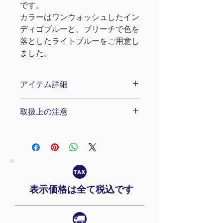
です。
カラーはワンウォッシュしたイン
ディゴブルーと、ブリーチで色を
落としたライトブルーをご用意し
ました。
アイテム詳細
【サイズS】着丈68cm、身幅
取扱上の注意
50cm、肩幅44cm、袖丈23cm
・刺繍部分へのもみ洗い、アイロ
【サイズM】着丈71cm、身幅
ンはお避けください。
54cm、肩幅48cm、袖丈24cm
・インディゴ染めの為、色落ちや
色移りをしますので他のものと分
【サイズL】着丈74cm、身幅
けて洗濯してください。
57cm、肩幅51cm、袖丈25cm
表示価格は全て税込です
・洗濯機に色が付くことがありま
すので、裏返しにして洗う事をお
※サイズはおおよその採寸サイズ
勧めします。