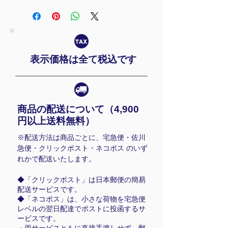
【サイズM】着丈68cm、身幅
と分けて単品で洗濯して下さい。
52cm、肩幅45cm、袖丈21cm
漂白剤入りの洗剤やタンブラー乾
燥は避けて下さい。湿った状態で
【サイズL】着丈71cm、身幅
長時間重ね合わせると移染するこ
55cm、肩幅48cm、袖丈22cm
表示価格は全て税込です
とがありますので、洗濯後は形を
【サイズXL】着丈75cm、身幅
整え、直射日光を避け陰干しして
59cm、肩幅52cm、袖丈24cm
下さい。
※サイズはおおよその採寸サイズ
商品の配送について（4
,900
のため±1～2cm誤差がある場合が
円以上送料無料）
ございます。
※配送方法は商品ごとに、宅急便・佐川
【素材】
急便・クリックポスト・ネコポス のいず
綿100％
れかで配送いたします。
【仕様】
◆「クリックポスト」は日本郵便の簡易
配送サービスです。
・レイヤードカラー、スリーブ仕
◆「ネコポス」は、小さな荷物を宅急便
様
レベルの翌日配達でポストに投函するサ
・脇接ぎ
ービスです。