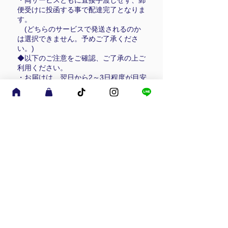
・両サービスともに直接手渡しせず、郵
便受けに投函する事で配達完了となりま
【生産国】
す。
中国（企画：日本）
(どちらのサービスで発送されるのか
は選択できません。予めご了承くださ
い。)
◆以下のご注意をご確認、ご了承の上ご
利用ください。
・お届けは、翌日から2～3日程度が目安
です。
天候や交通事情によりますが、およそ
通常の宅配便＋1～2日程度でのお届けに
なります。
(北海道・沖縄・離島などは、さらに
お日にちがかかる場合があります。）
・問合せ番号による荷物の追跡が可能で
す。それぞれの公式HPにてご確認が出
来ます。
クリックポスト：
https://trackings.post.japanpost.jp/servic
es/srv/search/input
ネコポス：
https://toi.kuronekoyamato.co.jp/cgi-
bin/tneko