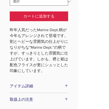
カートに追加する
昨年人気だったMarine Dept.柄が
今年もアレンジされて登場です。
割とヘビーな雰囲気の仕上がりに
なりがちな”Marine Dept.”の柄で
すが、すっきりとした雰囲気に仕
上げています。しかも、襟と裾は
配色フライスが更にシュッとした
印象にしています。
アイテム詳細
【サイズS】着丈65cm、身幅
取扱上の注意
48cm、肩幅41cm、袖丈19cm
色落ちや移染を防ぐため、他の物