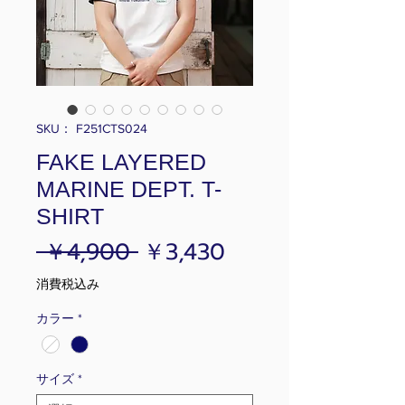
SKU： F251CTS024
FAKE LAYERED
MARINE DEPT. T-
SHIRT
通
セ
 ￥4,900 
￥3,430
常
ー
消費税込み
価
ル
カラー
*
格
価
格
サイズ
*