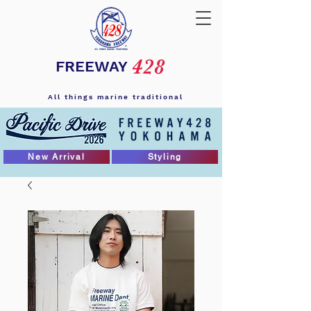
428
FREEWAY
All things marine traditional
New Arrival
Styling