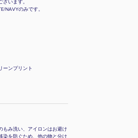
ございます。
TE/NAVYのみです。
リーンプリント
）
のもみ洗い、アイロンはお避け
移染を防ぐため、他の物と分け