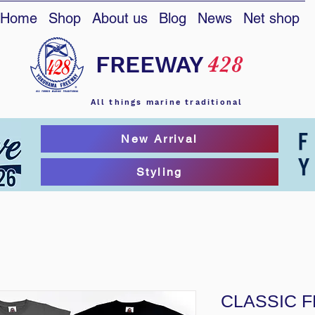
Home
Shop
About us
Blog
News
Net shop
FREEWAY
428
All things marine traditional
New Arrival
Styling
CLASSIC F