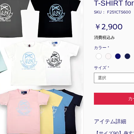
T-SHIRT for
SKU： F251CTS600
価
￥2,900
格
消費税込み
カラー
*
サイズ
*
選択
カ
アイテム詳細
【サイズ90】身丈3