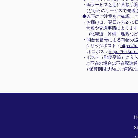
・両サービスともに直接手
(どちらのサービスで発送さ
◆以下のご注意をご確認、
・お届けは、翌日から2～3
天候や交通事情によります
(北海道・沖縄・離島など
・問合せ番号による荷物の追
クリックポスト：
https://t
ネコポス：
https://toi.kur
・ポスト（郵便受箱）に入
ご不在の場合は不在配達通
（保管期限以内にご連絡の
H
S
A