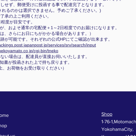
渡しせず、郵便受けに投函する事で配達完了となります。
れるのかは選択できません。予めご了承ください。)
ご了承の上ご利用ください。
日程度が目安です。
が、およそ通常の宅配便＋1～2日程度でのお届けになります。
は、さらにお日にちがかかる場合があります。）
跡が可能です。それぞれの公式HPにてご確認が出来ます。
rackings.post.japanpost.jp/services/srv/search/input
onekoyamato.co.jp/cgi-bin/tneko
らない場合は、配達員が直接お伺いいたします。
知書が投函された上で持ち戻ります。
上、お荷物をお受け取りください）
Shop
ome
1-76-1,Motomach
hop
YokohamaCity,
bout us