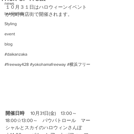
news
１０月３１日はハロウィーンイベント
brand new
が元町商店街で開催されます。
Styling
event
blog
#daikanzaka
#freeway428 #yokohamafreeway #横浜フリー
開催日時　 
10月31日(金)　13:00～
18:00☆13:00～　パウパトロール　マー
シャルとスカイのハロウィンさんぽ