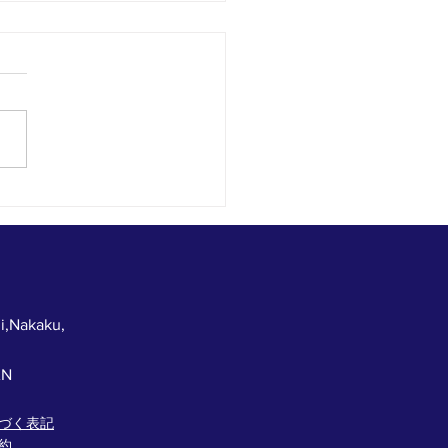
一度のお楽しみ！じゃん
バトル開催です！！
i,Nakaku,
AN
づく表記
約