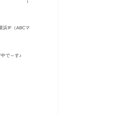
浜1F（ABCマ
中で～す♪