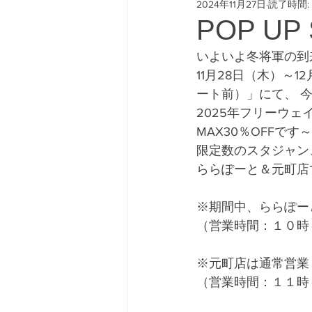
2024年11月27日
読了時間: 
#freeway428 #yokohamafre
POP UP 
いよいよ冬将軍の到
11月28日（木）～
ート前）」にて、 
2025年フリーウ
MAX30％OFFで
限定数のスタジャン
ららぽーと＆元町店
※期間中、ららぽーと
（営業時間：１０時
※元町店は通常営業
（営業時間：１１時