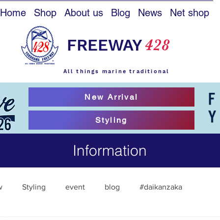
Home
Shop
About us
Blog
News
Net shop
FREEWAY
428
All things marine traditional
New Arrival
Styling
Information
w
Styling
event
blog
#daikanzaka