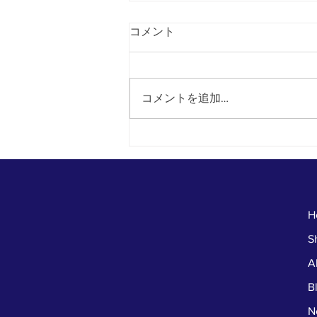
コメント
コメントを追加…
本日からファイナルサマーセ
ール
H
S
A
B
N