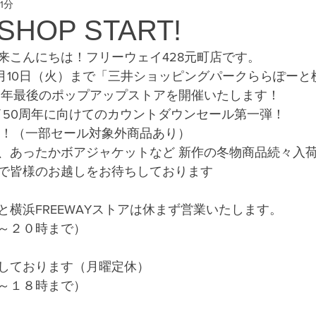
1分
eway #横浜フリー
SHOP START!
来こんにちは！フリーウェイ428元町店です。
12月10日（火）まで「三井ショッピングパークららぽーと横
今年最後のポップアップストアを開催いたします！
ェイ50周年に向けてのカウントダウンセール第一弾！
す～！（一部セール対象外商品あり）
、あったかボアジャケットなど 新作の冬物商品続々入荷
で皆様のお越しをお待ちしております
横浜FREEWAYストアは休まず営業いたします。 
～２０時まで）
しております（月曜定休） 
～１８時まで）