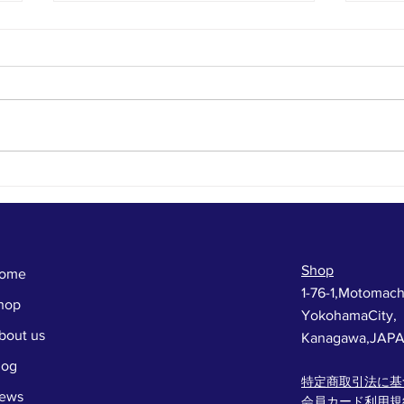
お店に来た人だけが得をす
年に
る！今年最後のじゃんけん大
けん
会！！
Shop
ome
1-76-1,Motomach
hop
YokohamaCity,
bout us
Kanagawa,JAP
log
特定商取引法に基
ews
会員カード利用規