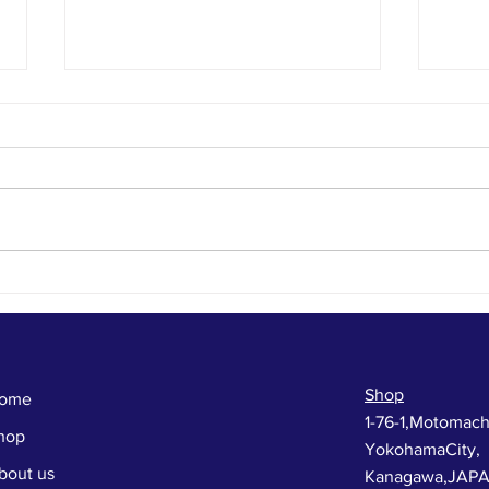
年に一度のお楽しみ！じゃん
今日
けんバトル開催です！！
ト
セー
Shop
ome
1-76-1,Motomach
hop
YokohamaCity,
bout us
Kanagawa,JAP