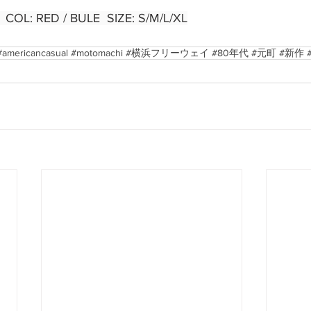
 COL: RED / BULE  SIZE: S/M/L/XL
a #americancasual #motomachi #横浜フリーウェイ #80年代 #元町 #新作 #s