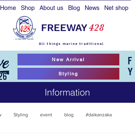
Home
Shop
About us
Blog
News
Net shop
FREEWAY
428
All things marine traditional
New Arrival
Styling
Information
w
Styling
event
blog
#daikanzaka