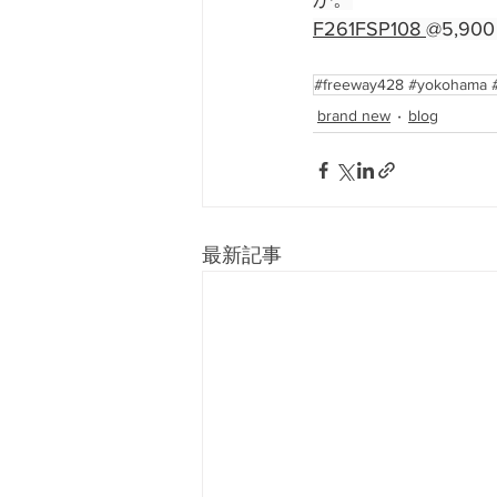
F261FSP108 
@5,900 
#freeway428 #yokoham
brand new
blog
最新記事