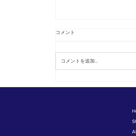
コメント
コメントを追加…
お店に来た人だけが得をす
る！今年最後のじゃんけん大
会！！
H
S
A