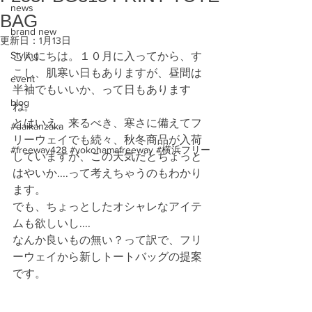
news
BAG
brand new
更新日：
1月13日
Styling
こんにちは。１０月に入ってから、す
こし、肌寒い日もありますが、昼間は
event
半袖でもいいか、って日もあります
blog
ね。
とはいえ、来るべき、寒さに備えてフ
#daikanzaka
リーウェイでも続々、秋冬商品が入荷
#freeway428 #yokohamafreeway #横浜フリー
していますが、この天気だとちょっと
はやいか....って考えちゃうのもわかり
ます。
でも、ちょっとしたオシャレなアイテ
ムも欲しいし....
なんか良いもの無い？って訳で、フリ
ーウェイから新しトートバッグの提案
です。