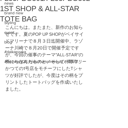
news
1ST SHOP & ALL-STAR
brand new
TOTE BAG
Styling
こんにちは。またまた、新作のお知ら
event
せです。夏のPOP UP SHOPがベイサイ
ドマリーナで８月３日迄開催中、ラゾ
blog
ーナ川崎で８月20日で開催予定です
#daikanzaka
が、今回の催事のテーマ"ALL-STAR"の
#freeway428 #yokohamafreeway #横浜フリー
柄にちなんだものと、そして、昨年、
かつての1号店をモチーフにしたTシャ
ツが好評でしたが、今度はその柄をプ
リントしたトートバッグを作成いたし
ました。