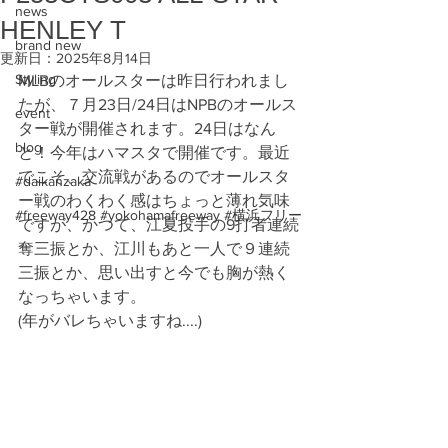
news
HENLEY T
brand new
更新日：
2025年8月14日
Styling
MLBのオールスターは昨日行われまし
たが、７月23日/24日はNPBのオールス
event
ター戦が開催されます。24日はなん
blog
と！今年はハマスタで開催です。最近
でこそ、交流戦があるのでオールスタ
#daikanzaka
ー戦のわくわく感はちょっと薄れ気味
#freeway428 #yokohamafreeway #横浜フリー
ですが、かつて、江夏投手の9打者連続
奪三振とか、江川もあと一人で９連続
三振とか、思い出すと今でも胸が熱く
なっちゃいます。
(年がバレちゃいますね....)