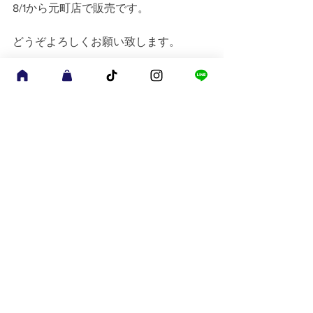
8/1から元町店で販売です。
どうぞよろしくお願い致します。
襟ネームと袖口の50周年記念ロゴ
brand new
blog
すべて表示
最新記事