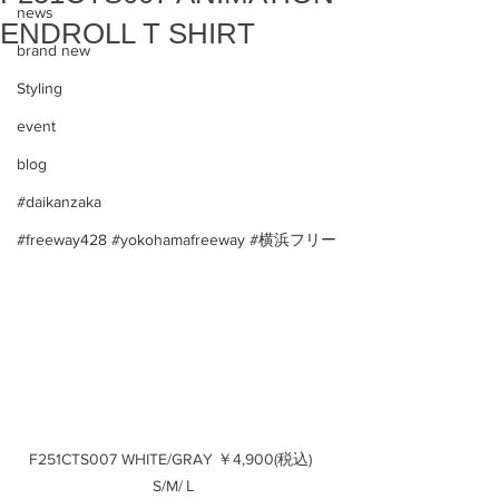
news
ENDROLL T SHIRT
brand new
Styling
event
blog
#daikanzaka
#freeway428 #yokohamafreeway #横浜フリー
F251CTS007 WHITE/GRAY ￥4,900(税込)　
S/M/Ｌ 