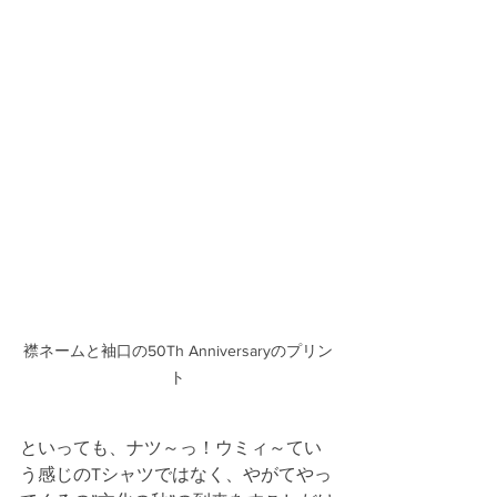
襟ネームと袖口の50Th Anniversaryのプリン
ト
といっても、ナツ～っ！ウミィ～てい
う感じのTシャツではなく、やがてやっ