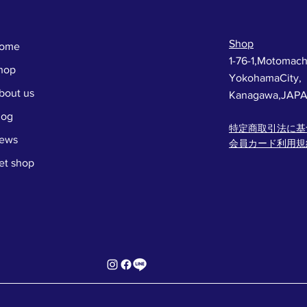
会！
Shop
ome
1-76-1,Motomach
hop
YokohamaCity,
bout us
Kanagawa,JAP
log
特定商取引法に基
ews
会員カード利用規
et shop