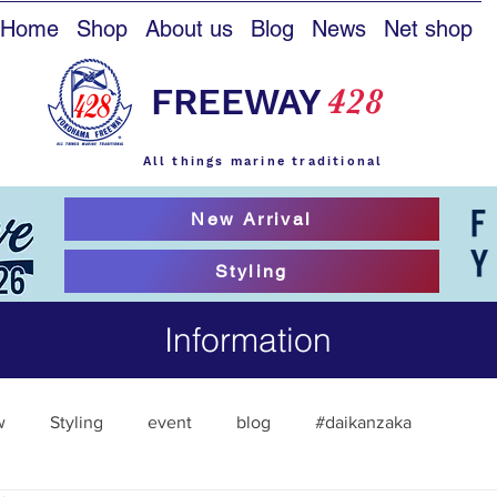
Home
Shop
About us
Blog
News
Net shop
FREEWAY
428
All things marine traditional
New Arrival
Styling
Information
w
Styling
event
blog
#daikanzaka