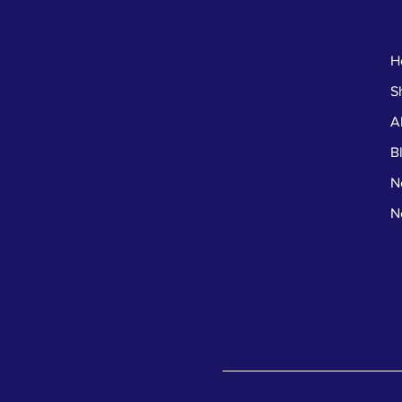
H
S
A
B
N
N