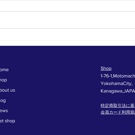
年に一度のお楽しみ！じゃん
今日
けんバトル開催です！！
ト
セー
Shop
ome
1-76-1,Motomach
hop
YokohamaCity,
bout us
Kanagawa,JAP
log
特定商取引法に基
ews
会員カード利用規
et shop