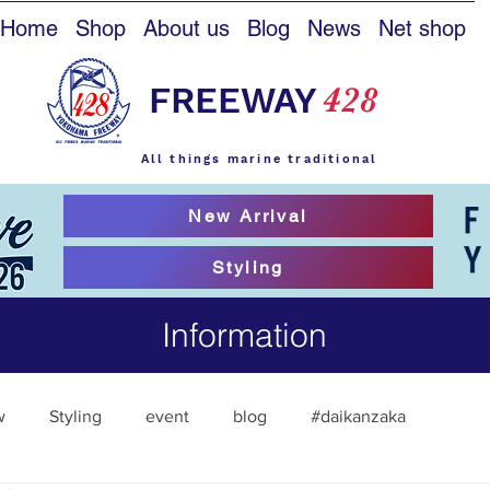
Home
Shop
About us
Blog
News
Net shop
FREEWAY
428
All things marine traditional
New Arrival
Styling
Information
w
Styling
event
blog
#daikanzaka