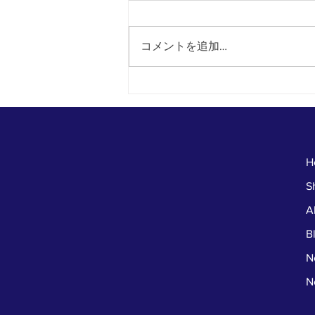
コメントを追加…
お店に来た人だけが得をす
る！今年最後のじゃんけん大
会！！
H
S
A
B
N
N