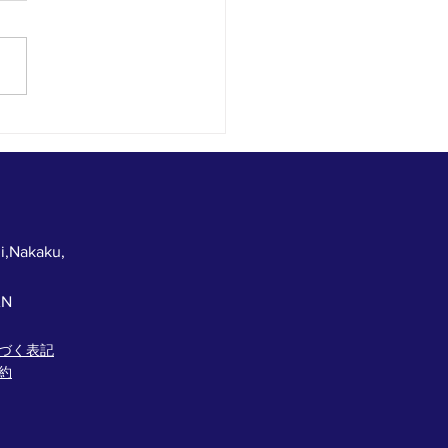
からスター
！ サマー
ル＆シャツフェア！
i,Nakaku,
AN
づく表記
約