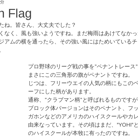
2分
eway #横浜フリー
 Flag
たね。皆さん、大丈夫でした？
くなく、風も強いようですね。まだ梅雨はあけてなかったん
ジアムの横を通ったら、その強い風にはためいているチ
。
プロ野球のリーグ戦の事を”ペナントレース
まさにこの三角形の旗がペナントですね。
じつは、フリーウエイの人気の柄にもこの
ーフにした柄があります。
通称、”クラブマン柄”と呼ばれるものですが
ブロック体バージョンはそのペナント、フ
ガホンなどのアメリカのハイスクールやカ
由来なっています。その頃はまだ、"YOHI"
のハイスクールが本牧に有ったのですね。