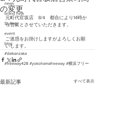
news
の変更
brand new
元町代官坂店　8/4　都合により14時か
Styling
ら営業とさせていただきます。
event
ご迷惑をお掛けしますがよろしくお願
blog
いします。
#daikanzaka
#freeway428 #yokohamafreeway #横浜フリー
すべて表示
最新記事