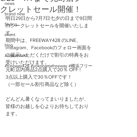
news
クレットセール開催！
brand new
明日29日から7月7日七夕の日まで9日間
Styling
のシークレットセールを開催いたしま
す。
event
期間中は、FREEWAY428 のLINE、
blog
instagram、Facebookのフォロー画面を
ご提示いただくだけで割引の特典をお
#daikanzaka
受けいただけます。
#freeway428 #yokohamafreeway #横浜フリー
元町店内商品2点購入で20％ OFF !
3点以上購入で30％OFFです！
（一部セール割引商品など除く）
どんどん暑くなってまいりましたが、
皆様のお越しを心よりお待ちしており
ます。