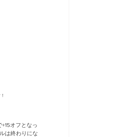
①夏物ラストセール　夏物30％～50%OFF ２枚ご購入で+5％オフ、３枚以上で+15％オフです！		
+15オフとなっ
ルは終わりにな