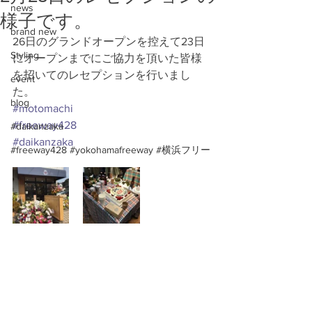
news
様子です。
brand new
26日のグランドオープンを控えて23日
Styling
にオープンまでにご協力を頂いた皆様
を招いてのレセプションを行いまし
event
た。
blog
#motomachi
#freeway428
#daikanzaka
#daikanzaka
#freeway428 #yokohamafreeway #横浜フリー