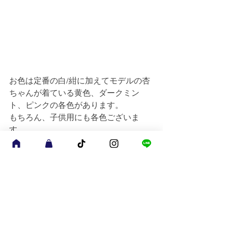
お色は定番の白/紺に加えてモデルの杏
ちゃんが着ている黄色、ダークミン
ト、ピンクの各色があります。
もちろん、子供用にも各色ございま
す。
お陰様でかなりお買い上げいただいた
ので、残りが少なくなってきました。
ご興味ののある方はお早めにどうぞ。
皆様のお越しをお待ちしております！
#daikanzaka