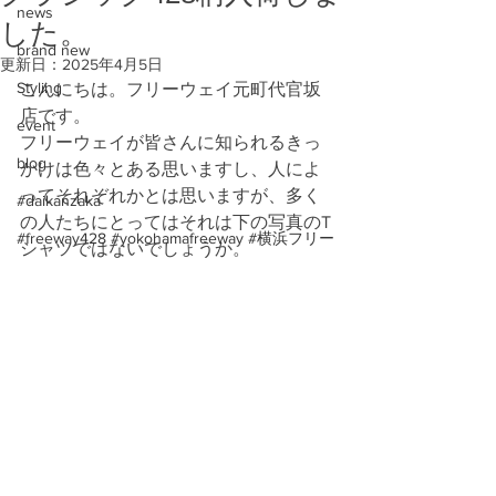
news
した。
brand new
更新日：
2025年4月5日
Styling
こんにちは。フリーウェイ元町代官坂
店です。
event
フリーウェイが皆さんに知られるきっ
blog
かけは色々とある思いますし、人によ
ってそれぞれかとは思いますが、多く
#daikanzaka
の人たちにとってはそれは下の写真のT
#freeway428 #yokohamafreeway #横浜フリー
シャツではないでしょうか。