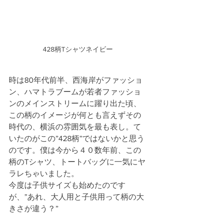
428柄Tシャツネイビー
時は80年代前半、西海岸がファッショ
ン、ハマトラブームが若者ファッショ
ンのメインストリームに躍り出た頃、
この柄のイメージが何とも言えずその
時代の、横浜の雰囲気を最も表し。て
いたのがこの”428柄”ではないかと思う
のです。僕は今から４０数年前、この
柄のTシャツ、トートバッグに一気にヤ
ラレちゃいました。
今度は子供サイズも始めたのです
が、”あれ、大人用と子供用って柄の大
きさが違う？”