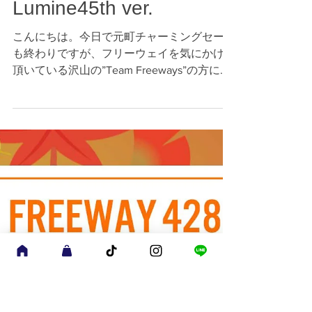
F25COPO028 Freeway
50th x Yokohama
Lumine45th ver.
こんにちは。今日で元町チャーミングセール
も終わりですが、フリーウェイを気にかけて
頂いている沢山の”Team Freeways”の方にお
会いできて我々スタッフも楽しかったです。
さて、突然ですが、１０月１日からフリーウ
ェイにとって元町は、もちろん、ホームタウ
ンですが、それに並...