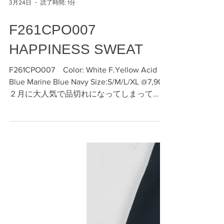
3月24日
読了時間: 1分
F261CPO007
HAPPINESS SWEAT
F261CPO007 Color: White F.Yellow Acid
Blue Marine Blue Navy Size:S/M/L/XL @7,900
２月に大人気で品切れになってしまって
HAPPINESS SWEATが再入荷！ HAPPINESS
なんて良い言葉、そして響きでしょうか。
カリフォルニアの青い空、蒼い海を連想する
言葉を探してHAPPINESSにしました。 スウ
ェットのバックに大きなアーチをかけて単純
だけど力強く、そして幸福感満載の グラフ
ィックで着る人が思わず笑顔になるようなス
ウェットになってくれたら嬉しいです。 ま
た、バックプリントの一番下には筆記体でこ