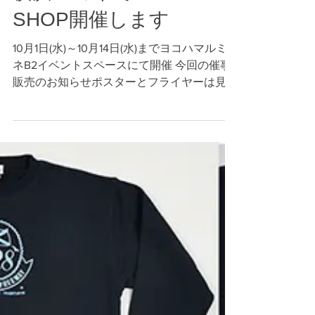
2025年9月30日
読了時間: 2分
横浜ルミネでPOP UP
SHOP開催します
10月1日(水)～10月14日(水)までヨコハマルミ
ネB2イベントスペースにて開催 今回の催事
販売のお知らせポスターとフライヤーは見る
人が見れば、分かると思いますが、港の見え
る丘公園から横浜港を望んだ風景をベースに
フリーウェイ５０周年とルミネ横浜開業５０
周年のテーマを掲げて...