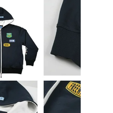
の春夏のテーマである「Pacific Drive」と小
さく入れました。 #freeway428 #yokohama
#americancasual #motomachi #横浜フリーウ
ェイ #80年代 #元町 #originaldesign #marine
#lazona #再入荷