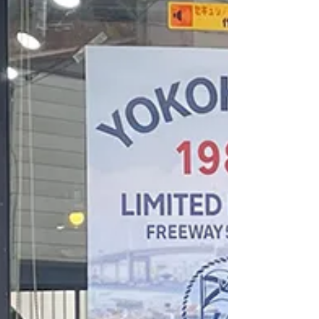
#freeway428 #yokohama #americancasual
#motomachi #横浜フリーウェイ #80年代 #
元町 #originaldesign #marine #lazona
#zip_paka