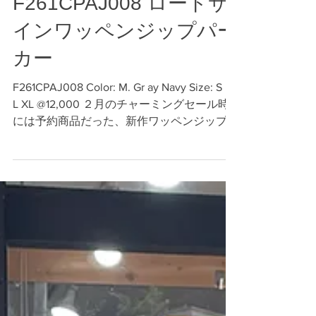
3月23日
読了時間: 1分
F261CPAJ008 ロードサ
インワッペンジップパー
カー
F261CPAJ008 Color: M. Gr ay Navy Size: S M
L XL @12,000 ２月のチャーミングセール時
には予約商品だった、新作ワッペンジップパ
ーカーが入荷しました。 ロードサインをモ
チーフにしたカラフルなワッペンを散りばめ
たパイル地の様なサガラ刺しゅうやフェルト
地にフラットなタタミ刺しゅうをしたもの
等、作りが違うワッペンを使用したり、トリ
コロールカラーの引手を付けたりとギミック
を効かせました。 厚すぎず薄すぎずの裏パ
イル地の裏毛素材は、柔らかく肌触りの良い
着用感で、季節を問わず快適な着心地です。