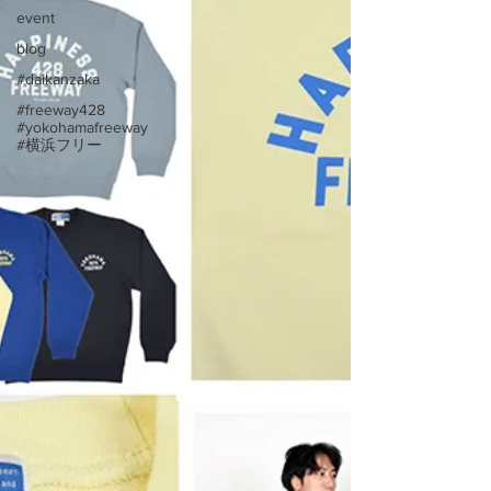
event
blog
#daikanzaka
#freeway428
#yokohamafreeway
#横浜フリー