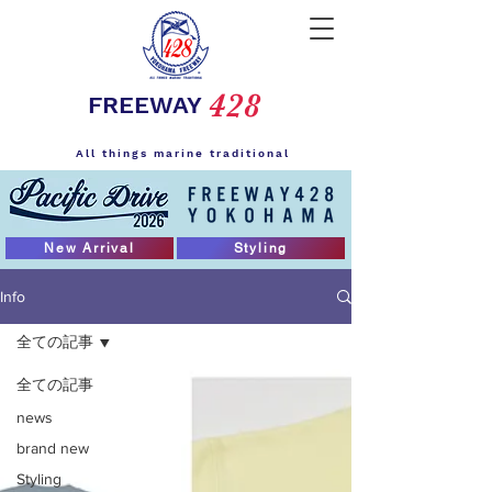
428
FREEWAY
All things marine traditional
New Arrival
Styling
Info
全ての記事
全ての記事
news
brand new
Styling