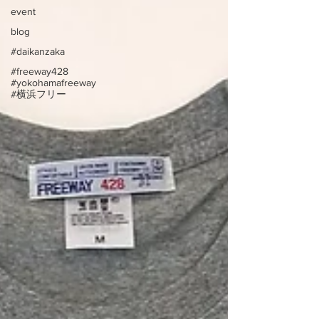
event
blog
#daikanzaka
#freeway428
#yokohamafreeway
#横浜フリー