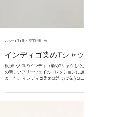
2019年4月4日
読了時間: 1分
インディゴ染めTシャツ
根強い人気のインディゴ染めTシャツも今度
の新しいフリーウェイのコレクションに加え
ました。 インディゴ染めは洗えば洗うほ
ど、段々と色が落ちていき独特な風合いにな
っていきます。 また、ペンキで掛かれたよ
うな、雰囲気の手描き風のプリントが、更に