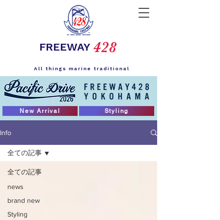
428
FREEWAY
All things marine traditional
New Arrival
Styling
Info
全ての記事
全ての記事
news
brand new
Styling