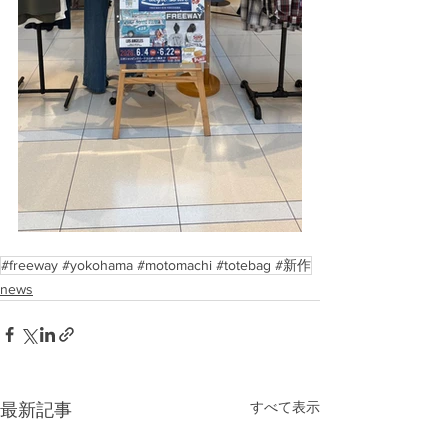
#freeway #yokohama #motomachi #totebag #新作
news
すべて表示
最新記事