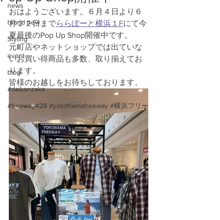
news
おはようございます。６月４日より６
brand new
月２２日まで
ららぽーと横浜１F
にて今
夏最後のPop Up Shop開催中です。
Styling
元町店やネットショップでは出ていな
event
いお買い得商品も多数、取り揃えてお
ります。
blog
皆様のお越しをお待ちしております。
#daikanzaka
#freeway428 #yokohamafreeway #横浜フリー