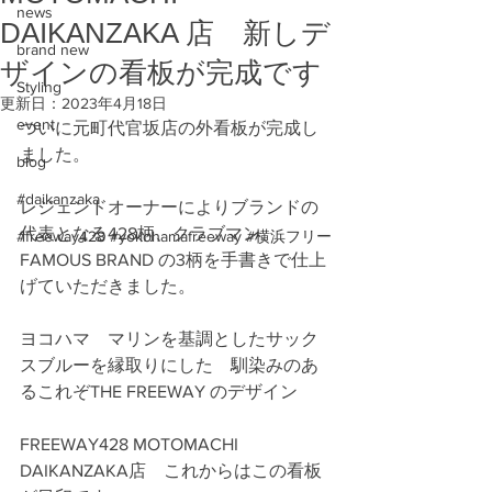
news
DAIKANZAKA 店 新しデ
brand new
ザインの看板が完成です
Styling
更新日：
2023年4月18日
event
ついに元町代官坂店の外看板が完成し
ました。
blog
#daikanzaka
レジェンドオーナーによりブランドの
代表となる428柄、クラブマン、
#freeway428 #yokohamafreeway #横浜フリー
FAMOUS BRAND の3柄を手書きで仕上
げていただきました。
ヨコハマ　マリンを基調としたサック
スブルーを縁取りにした　馴染みのあ
るこれぞTHE FREEWAY のデザイン
FREEWAY428 MOTOMACHI 
DAIKANZAKA店　これからはこの看板