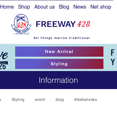
Home
Shop
About us
Blog
News
Net shop
FREEWAY
428
All things marine traditional
New Arrival
Styling
Information
w
Styling
event
blog
#daikanzaka