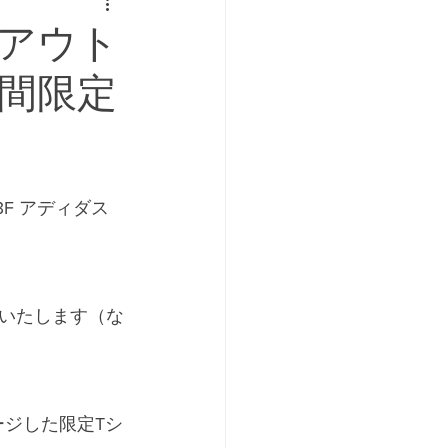
三井アウト
間限定
F アディダス
トいたします（な
ージした限定Tシ