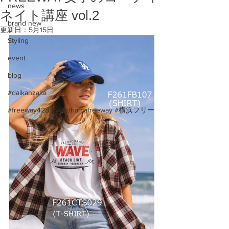
news
ネイト講座 vol.2
brand new
更新日：
5月15日
Styling
event
blog
#daikanzaka
#freeway428 #yokohamafreeway #横浜フリー