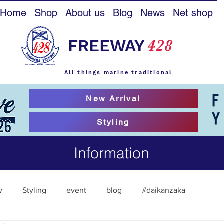
Home
Shop
About us
Blog
News
Net shop
FREEWAY
428
All things marine traditional
New Arrival
Styling
Information
w
Styling
event
blog
#daikanzaka