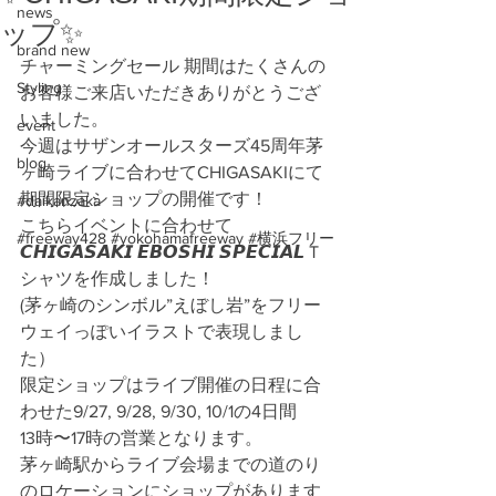
news
ップ✨
brand new
チャーミングセール 期間はたくさんの
Styling
お客様ご来店いただきありがとうござ
いました。
event
今週はサザンオールスターズ45周年茅
blog
ヶ崎ライブに合わせてCHIGASAKIにて
期間限定ショップの開催です！
#daikanzaka
こちらイベントに合わせて
#freeway428 #yokohamafreeway #横浜フリー
𝘾𝙃𝙄𝙂𝘼𝙎𝘼𝙆𝙄 𝙀𝘽𝙊𝙎𝙃𝙄 𝙎𝙋𝙀𝘾𝙄𝘼𝙇 T
シャツを作成しました！
(茅ヶ崎のシンボル”えぼし岩”をフリー
ウェイっぽいイラストで表現しまし
た）
限定ショップはライブ開催の日程に合
わせた9/27, 9/28, 9/30, 10/1の4日間
13時〜17時の営業となります。
茅ヶ崎駅からライブ会場までの道のり
のロケーションにショップがあります