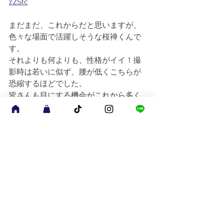
zZStc
まだまだ、これからだと思いますが、
色々な場面で活躍しそうな桜禅くんで
す。
それよりも何よりも、性格がイイ！撮
影時は若いに似ず、腰が低くこちらが
恐縮するほどでした。
皆さんも目にする機会がこれから多く
なると思いますので応援よろしくお願
いいたします。
#freeway428
#yokohamafreeway428
#motomachi
#daikanzaka
#はたらく細
胞
#神戸インディペンデント映画祭
#
沖縄nice映画祭
#福井駅前映画祭
blog