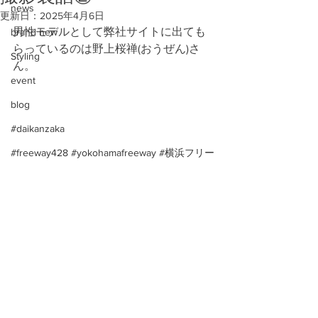
news
更新日：
2025年4月6日
男性モデルとして弊社サイトに出ても
brand new
らっているのは野上桜禅(おうぜん)さ
Styling
ん。
event
blog
#daikanzaka
#freeway428 #yokohamafreeway #横浜フリー