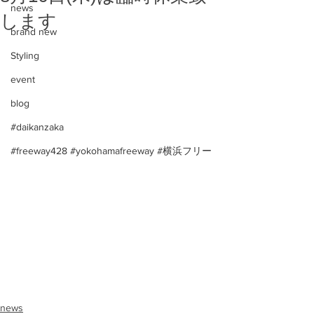
news
します
brand new
Styling
event
blog
#daikanzaka
#freeway428 #yokohamafreeway #横浜フリー
news