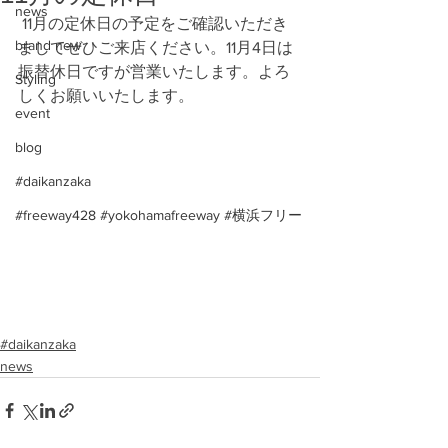
news
 11月の定休日の予定をご確認いただき
brand new
ましてぜひご来店ください。11月4日は
振替休日ですが営業いたします。よろ
Styling
しくお願いいたします。 
event
blog
#daikanzaka
#freeway428 #yokohamafreeway #横浜フリー
#daikanzaka
news