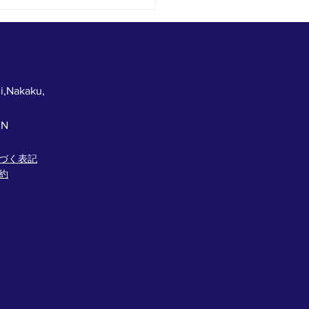
に来た人だけが得をす
今年最後のじゃんけん大
！
i,Nakaku,
AN
づく表記
約