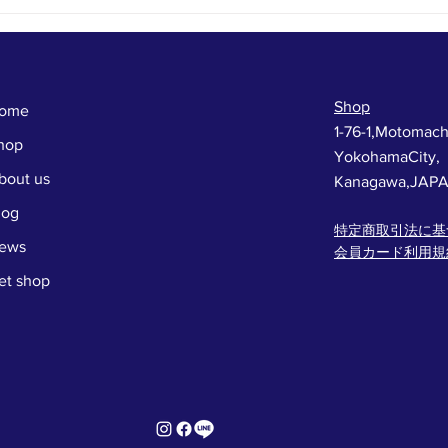
本日からファイナルサマーセ
お店
ール
る！
会！
Shop
ome
1-76-1,Motomach
hop
YokohamaCity,
bout us
Kanagawa,JAP
log
特定商取引法に基
ews
会員カード利用規
et shop