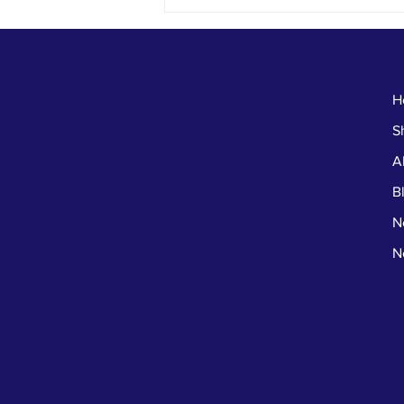
H
S
A
B
N
N