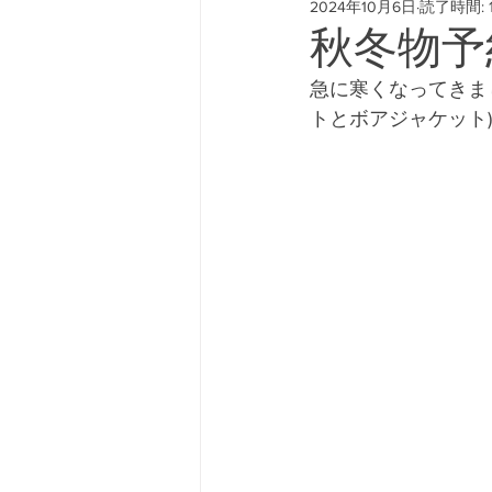
2024年10月6日
読了時間: 
#freeway428 #yokohamafre
秋冬物予
急に寒くなってきま
トとボアジャケット