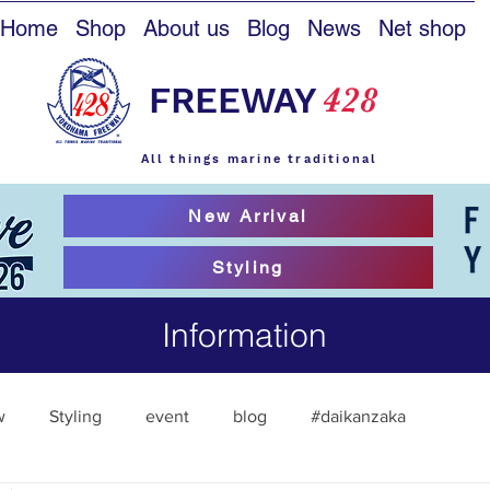
Home
Shop
About us
Blog
News
Net shop
FREEWAY
428
All things marine traditional
New Arrival
Styling
Information
w
Styling
event
blog
#daikanzaka