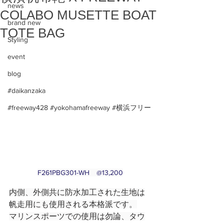
news
COLABO MUSETTE BOAT
brand new
TOTE BAG
Styling
event
blog
#daikanzaka
#freeway428 #yokohamafreeway #横浜フリー
F261PBG301-WH　@13,200
内側、外側共に防水加工された生地は
帆走用にも使用される本格派です。
マリンスポーツでの使用は勿論、タウ