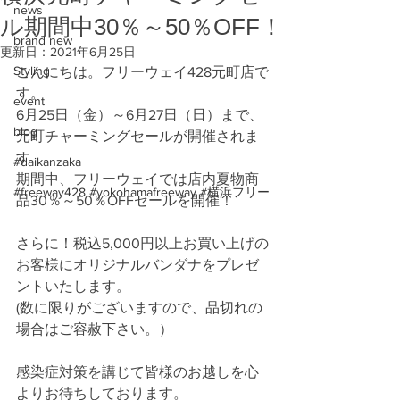
news
ル期間中30％～50％OFF！
brand new
更新日：
2021年6月25日
Styling
こんにちは。フリーウェイ428元町店で
す。
event
6月25日（金）～6月27日（日）まで、
blog
元町チャーミングセールが開催されま
す
#daikanzaka
期間中、フリーウェイでは店内夏物商
#freeway428 #yokohamafreeway #横浜フリー
品30％～50％OFFセールを開催！
さらに！税込5,000円以上お買い上げの
お客様にオリジナルバンダナをプレゼ
ントいたします。
(数に限りがございますので、品切れの
場合はご容赦下さい。）
感染症対策を講じて皆様のお越しを心
よりお待ちしております。