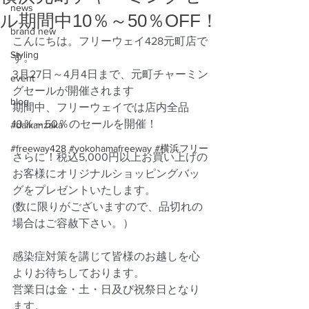
news
ル期間中10％～50％OFF！
brand new
こんにちは。フリーウェイ428元町店で
Styling
す。
3月27日～4月4日まで、元町チャーミン
event
グセールが開催されます
blog
期間中、フリーウェイでは店内全品
10％～50％のセールを開催！
#daikanzaka
#freeway428 #yokohamafreeway #横浜フリー
さらに！税込5,000円以上お買い上げの
お客様にオリジナルショッピングバッ
グをプレゼントいたします。
(数に限りがございますので、品切れの
場合はご容赦下さい。）
感染症対策を講じて皆様のお越しを心
よりお待ちしております。
営業日は金・土・日及び祝祭日となり
ます。