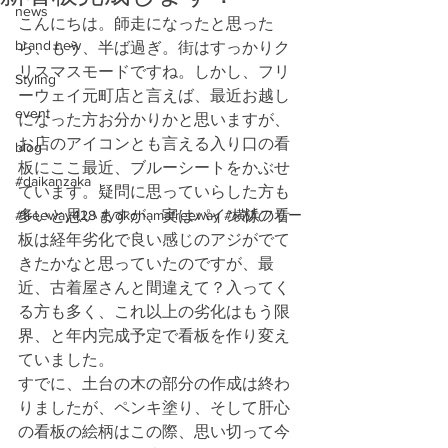
news
こんにちは。師走になったと思った
brand new
ら、もう、半ば過ぎ。街はすっかりク
リスマスモードですね。しかし、フリ
Styling
ーウェイ元町店と言えば、最近お越し
event
になった方お分かりかと思いますが、
お店のアイコンとも言える入り口の看
blog
板にここ最近、ブルーシートをかぶせ
#daikanzaka
ています。疑問に思っていらした方も
#freeway428 #yokohamafreeway #横浜フリー
多いと思いますが、実はパイン材の看
板は経年劣化で良い感じのアジがでて
きたかなと思っていたのですが、最
近、古着屋さんと間違えて？入ってく
る方も多く、これ以上の劣化はもう限
界、と年内完成予定で看板を作り変え
ていました。
すでに、土台の木の部分の作成は終わ
りましたが、ペンキ塗り、そして肝心
の看板の絵柄はこの際、思い切って今