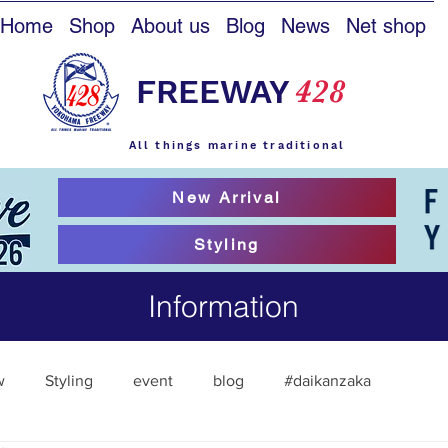
Home
Shop
About us
Blog
News
Net shop
FREEWAY
428
All things marine traditional
New Arrival
Styling
Information
w
Styling
event
blog
#daikanzaka