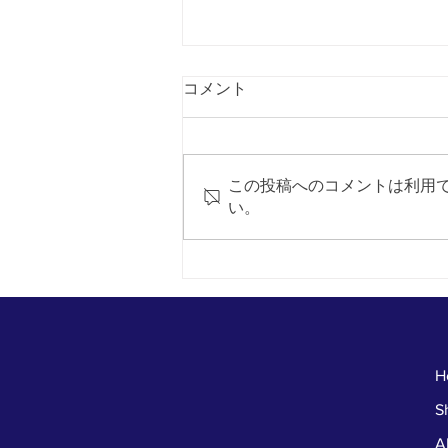
コメント
この投稿へのコメントは利用
い。
Open Closeの看板が新しくな
りました
H
S
A