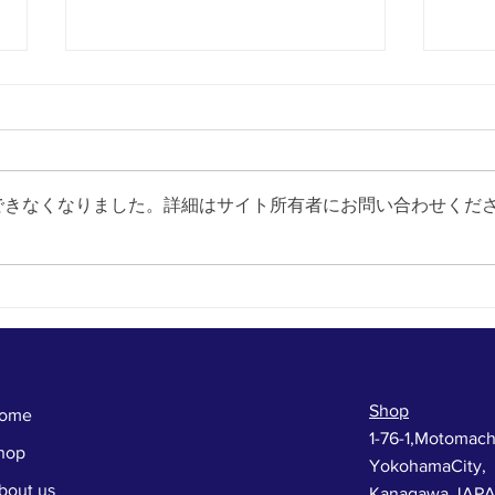
できなくなりました。詳細はサイト所有者にお問い合わせくだ
新看
THE DAY OF FREEWAY'S
DAY 28TH. APR.
Shop
ome
1-76-1,Motomach
hop
YokohamaCity,
bout us
Kanagawa,JAP