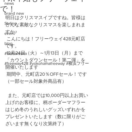
news
で！
brand new
明日はクリスマスイブですね。皆様は
Styling
どんな素敵なクリスマスを楽しまれま
すか♪
event
 こんにちは！フリーウェイ428元町店
blog
です。
 12月24日（火）～1月13日（月）まで
#daikanzaka
「カウントダウンセール！第二弾」を
#freeway428 #yokohamafreeway #横浜フリー
開催いたします
 期間中、元町店20％OFFセール！です
（一部セール対象外商品有） 
  また、元町店では10,000円以上お買い
上げのお客様に、柄ボーダーマフラー
はじめ冬のうれしいグッズいずれかを
プレゼントいたします（数に限りがご
ざいます無くなり次第終了）