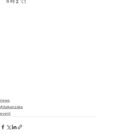
８時まで)
news
#daikanzaka
event