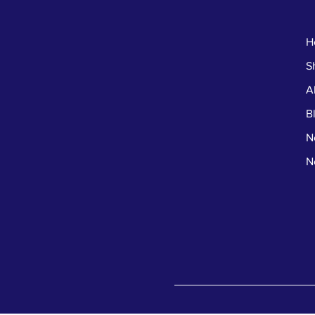
H
S
A
B
N
N