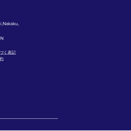
i,Nakaku,
AN
づく表記
約