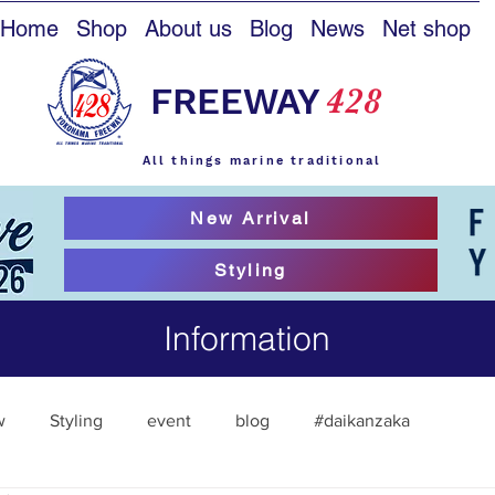
Home
Shop
About us
Blog
News
Net shop
FREEWAY
428
All things marine traditional
New Arrival
Styling
Information
w
Styling
event
blog
#daikanzaka