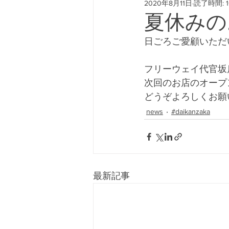
2020年8月11日
読了時間: 
#freeway428 #yokohamafre
夏休みの
日ごろご愛顧いただ
フリーウェイ代官坂店
次回のお店のオープ
どうぞよろしくお願
news
#daikanzaka
最新記事