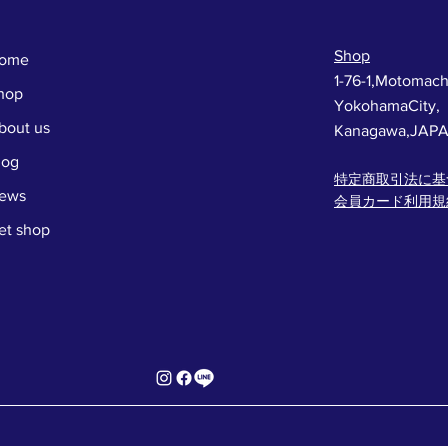
Shop
ome
1-76-1,Motomach
hop
YokohamaCity,
bout us
Kanagawa,JAP
log
特定商取引法に基
ews
会員カード利用規
et shop