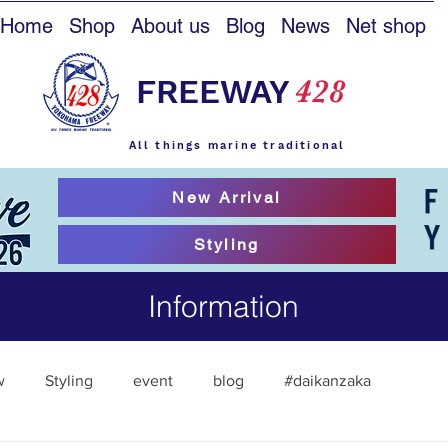
Home
Shop
About us
Blog
News
Net shop
FREEWAY
428
All things marine traditional
New Arrival
Styling
Information
w
Styling
event
blog
#daikanzaka