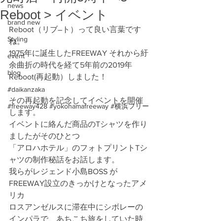
news
Reboot > イベント
brand new
Reboot（リブ―ト）って良い言葉です
Styling
ね。
1975年に誕生したFREEWAY それから紆
event
余曲折の時代を経て5年前の2019年
blog
Reboot(再起動）しました！
#daikanzaka
その再起動を記念してイベントを開催
#freeway428 #yokohamafreeway #横浜フリー
します。
イベントに絡んだ商品のTシャツを作り
ましたがそのひとつ
「アロハホテル」のフォトプリントTシ
ャツの制作秘話をお話します。
我らがレジェンド小島BOSS が
FREEWAY設立のきっかけとなったアメ
リカ　
ロスアンゼルスに滞在中にシボレーの
インパラで、あちこち旅をしていた時