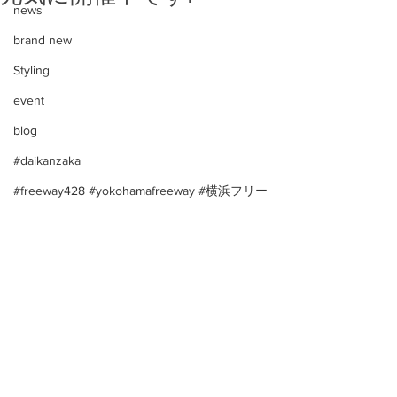
news
brand new
Styling
event
blog
#daikanzaka
#freeway428 #yokohamafreeway #横浜フリー