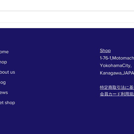
本日からファイナルサマーセ
お店
ール
る！
会！
Shop
ome
1-76-1,Motomach
hop
YokohamaCity,
bout us
Kanagawa,JAP
log
特定商取引法に基
ews
会員カード利用規
et shop