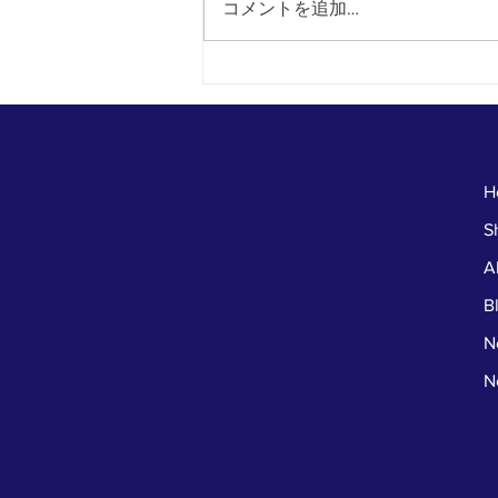
コメントを追加…
8月8日より福袋販売開始！
H
S
A
B
N
N