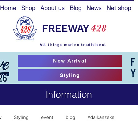
Home
Shop
About us
Blog
News
Net shop
FREEWAY
428
All things marine traditional
New Arrival
Styling
Information
w
Styling
event
blog
#daikanzaka