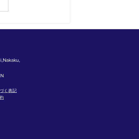
に来た人だけが得をす
今年最後のじゃんけん大
！
i,Nakaku,
AN
づく表記
約