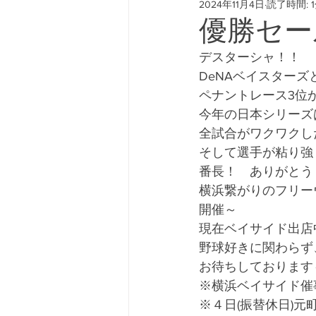
2024年11月4日
読了時間: 
#freeway428 #yokohamafre
優勝セー
デスターシャ！！　
DeNAベイスターズ
ペナントレース3位
今年の日本シリーズ
全試合がワクワクし
そして選手が粘り強
番長！　ありがとう
横浜繋がりのフリーウ
開催～
現在ベイサイド出店
野球好きに関わらず
お待ちしております
※横浜ベイサイド催
※４日(振替休日)