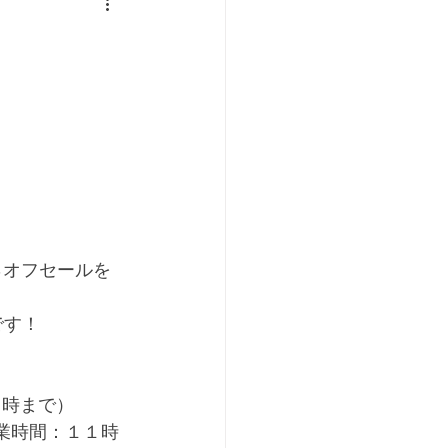
％オフセールを
です！
０時まで）
業時間：１１時