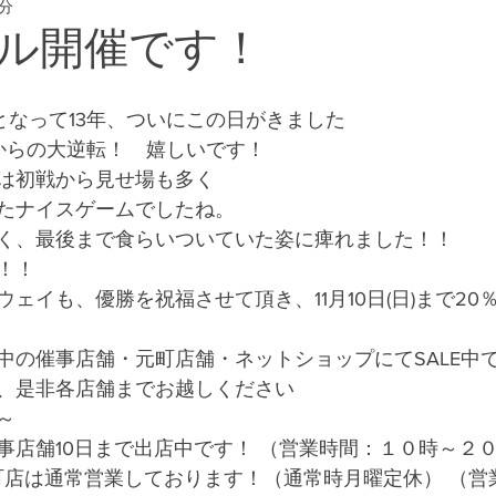
1分
eway #横浜フリー
ル開催です！
 
となって13年、ついにこの日がきました
からの大逆転！　嬉しいです！
は初戦から見せ場も多く 
たナイスゲームでしたね。 
く、最後まで食らいついていた姿に痺れました！！ 
！！
ェイも、優勝を祝福させて頂き、11月10日(日)まで20
中の催事店舗・元町店舗・ネットショップにてSALE中
、是非各店舗までお越しください
～
事店舗10日まで出店中です！ （営業時間：１０時～２
元町店は通常営業しております！（通常時月曜定休） （営