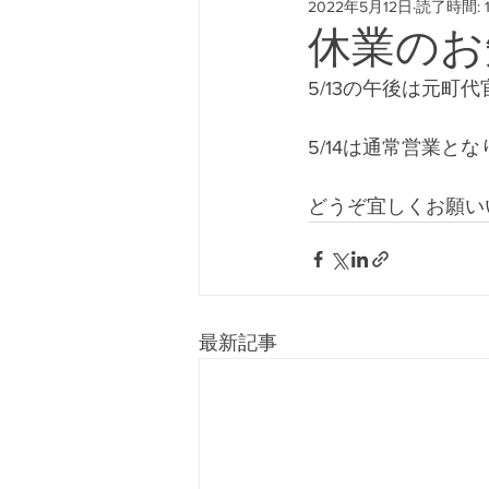
2022年5月12日
読了時間: 
#freeway428 #yokohamafre
休業のお
5/13の午後は元
5/14は通常営業と
どうぞ宜しくお願い
最新記事