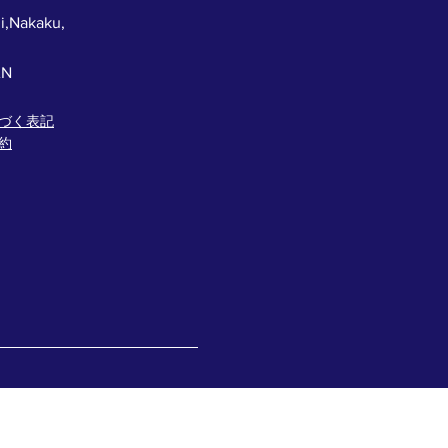
i,Nakaku,
AN
づく表記
約