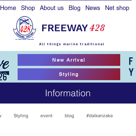
Home
Shop
About us
Blog
News
Net shop
FREEWAY
428
All things marine traditional
New Arrival
Styling
Information
w
Styling
event
blog
#daikanzaka