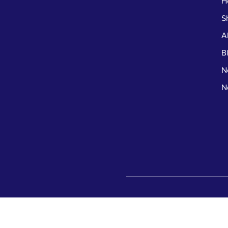
H
S
A
B
N
N