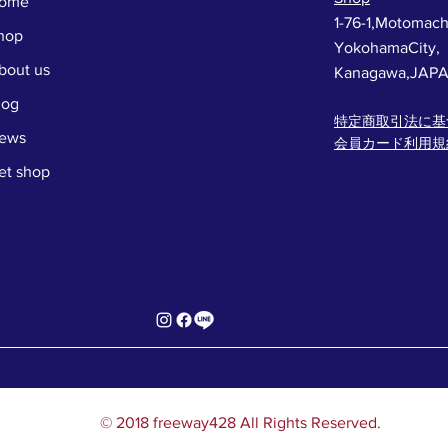
ome
1-76-1,Motomach
hop
YokohamaCity,
bout us
Kanagawa,JAP
log
特定商取引法に基
ews
会員カード利用規
et shop
© 2018 freeway428 All Rights Reserved.