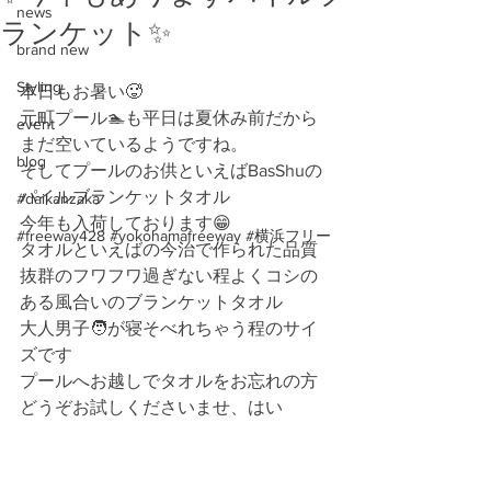
news
ランケット✨
brand new
Styling
本日もお暑い🥵
元町プール🏊も平日は夏休み前だから
event
まだ空いているようですね。
blog
そしてプールのお供といえばBasShuの
パイルブランケットタオル
#daikanzaka
今年も入荷しております😁
#freeway428 #yokohamafreeway #横浜フリー
タオルといえばの今治で作られた品質
抜群のフワフワ過ぎない程よくコシの
ある風合いのブランケットタオル
大人男子🧑が寝そべれちゃう程のサイ
ズです
プールへお越しでタオルをお忘れの方
どうぞお試しくださいませ、はい　