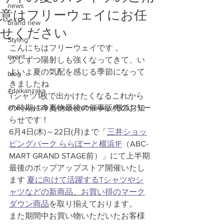
news
意はフリーウェイにお任
brand new
せください
Styling
こんにちはフリーウェイです 。
event
少しずつ陽射しも強くなってきて、い
よいよ夏の気配を感じる季節になって
blog
きましたね 
#daikanzaka
Tシャツ1枚で出かけたくなるこれから
#freeway428 #yokohamafreeway #横浜フリー
の時期に今夏物最後の催事販売のお知
らせです！ 
6月4日(木)～22日(月)まで「
三井ショッ
ピングパーク ららぽーと横浜1F
（ABC-
MART GRAND STAGE前）」にて上半期
最後のポップアップストア開催いたし
ます 
夏に向けて活躍するTシャツやシ
ャツなどの新商品
、
お買い得のマーク
ダウン商品
を取り揃えております。
また期間中お買い物いただいたお客様