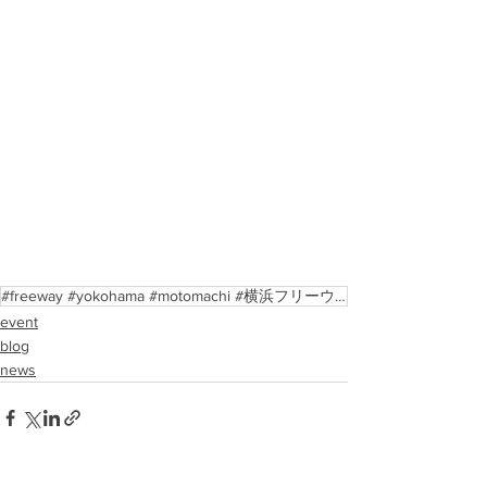
#freeway #yokohama #motomachi #横浜フリーウェイ428 #freeway428
event
blog
news