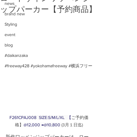
news
ップパーカー【予約商品】
brand new
Styling
event
blog
#daikanzaka
#freeway428 #yokohamafreeway #横浜フリー
F261CPAJ008  SIZE:S/M/L/XL  【
ご予約価
格】
@12,000 →@10,800 
(3月１日迄)
新作ワッペンジップパーカーは、ロー